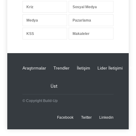
Kriz
Sosyal Medya
Medya
Pazarlama
KSS
Makaleler
Araştırmalar
Trendler
İletişim
Lider İletişimi
Kri
Üst
© Copyright Build-Up
Facebook
Twitter
Linkedin