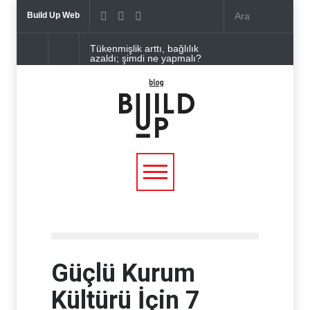
Build Up Web
Tükenmişlik arttı, bağlılık
azaldı; şimdi ne yapmalı?
Bir iletişim mücadelesi:
Etkinin ölçülmesi
Dijital Çağ Krizlerinden
Çıkarılacak En Önemli 10
Ders
Şimdi İçerik Pazarlamasının
Tam Sırası!
Pandemi sürecinde değişen
medya
Güçlü Kurum
Kültürü İçin 7