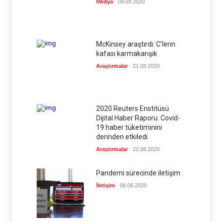
Medya
09.09.2020
McKinsey araştırdı: C’lerin
kafası karmakarışık
Araştırmalar
21.08.2020
2020 Reuters Enstitüsü
Dijital Haber Raporu: Covid-
19 haber tüketiminini
derinden etkiledi
Araştırmalar
22.06.2020
Pandemi sürecinde iletişim
İletişim
06.06.2020